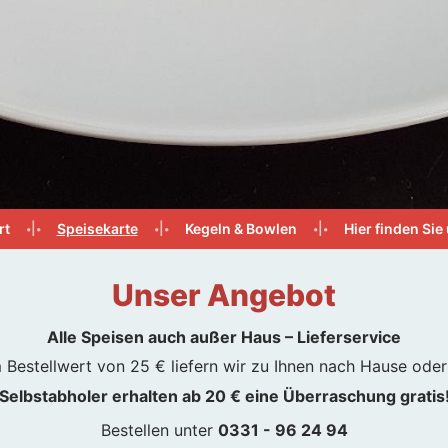
rt
|
Speisekarte
|
Kegeln & Bowlen
|
Hier finden Sie
•
•
•
•
•
•
Unser Angebot
Alle Speisen auch außer Haus – Lieferservice
 Bestellwert von 25 € liefern wir zu Ihnen nach Hause oder 
Selbstabholer erhalten ab 20 € eine Überraschung gratis
Bestellen unter
0331 - 96 24 94